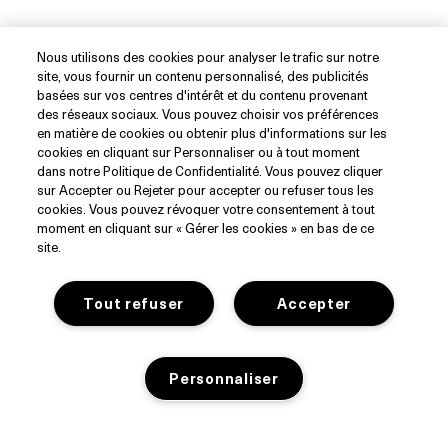
Nous utilisons des cookies pour analyser le trafic sur notre
site, vous fournir un contenu personnalisé, des publicités
DÉCOUVRIR
basées sur vos centres d'intérêt et du contenu provenant
des réseaux sociaux. Vous pouvez choisir vos préférences
en matière de cookies ou obtenir plus d'informations sur les
Notre Histoire
cookies en cliquant sur Personnaliser ou à tout moment
Les Ingrédients
SERVICE CLIENT
dans notre Politique de Confidentialité. Vous pouvez cliquer
sur Accepter ou Rejeter pour accepter ou refuser tous les
Blue Heart
cookies. Vous pouvez révoquer votre consentement à tout
Suivre ma commande
WhatsApp (+33)1 82 88 38 88
moment en cliquant sur « Gérer les cookies » en bas de ce
site.
Nous Contacter
Consignes de tri
RÉSEAUX SOCIAUX
Contacte le Fournisseur
Tout refuser
Accepter
Livraison et Retours
Instagram
Trouver un Point de Vente
Facebook
PRIVACY
Service Client
Pinterest
Personnaliser
Recrutement
YouTube
Politique de Confidentialité
Réservez votre Service
TikTok
Limiter l'utilisation de mes informations personnelles.