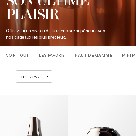
SON ULTIME
PLAISIR
Offrez-lui un niveau de luxe encore supérieur avec
nos cadeaux les plus précieux.
VOIR TOUT
LES FAVORIS
HAUT DE GAMME
MINI 