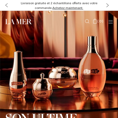
Livraison gratuite et 2 échantillons offerts avec votre
commande.
Achetez maintenant.
(
0
)