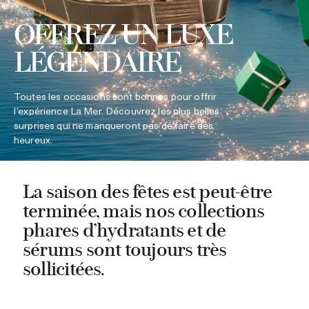
OFFREZ UN LUXE
LÉGENDAIRE
Toutes les occasions sont bonnes pour offrir
l’expérience La Mer. Découvrez les plus belles
surprises qui ne manqueront pas de faire des
heureux.
La saison des fêtes est peut-être
terminée, mais nos collections
phares d’hydratants et de
sérums sont toujours très
sollicitées.