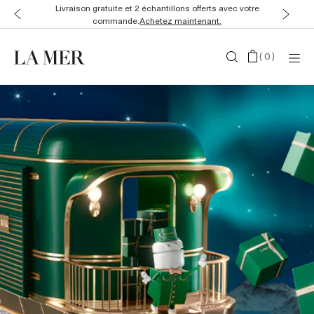
Livraison gratuite et 2 échantillons offerts avec votre
commande.
Achetez maintenant.
(
0
)