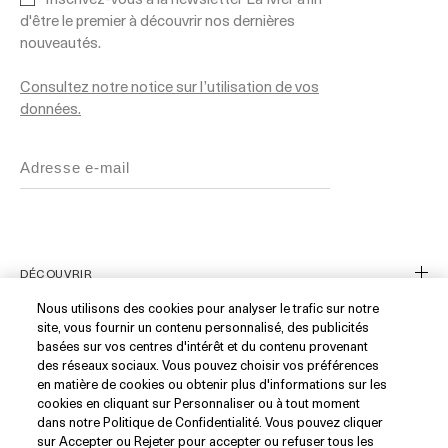
d'être le premier à découvrir nos dernières
nouveautés.
Consultez notre notice sur l’utilisation de vos
données.
DÉCOUVRIR
Nous utilisons des cookies pour analyser le trafic sur notre
site, vous fournir un contenu personnalisé, des publicités
Notre Histoire
basées sur vos centres d'intérêt et du contenu provenant
Les Ingrédients
SERVICE CLIENT
des réseaux sociaux. Vous pouvez choisir vos préférences
en matière de cookies ou obtenir plus d'informations sur les
Blue Heart
cookies en cliquant sur Personnaliser ou à tout moment
Suivre ma commande
WhatsApp (+33)1 82 88 38 88
dans notre Politique de Confidentialité. Vous pouvez cliquer
sur Accepter ou Rejeter pour accepter ou refuser tous les
Nous Contacter