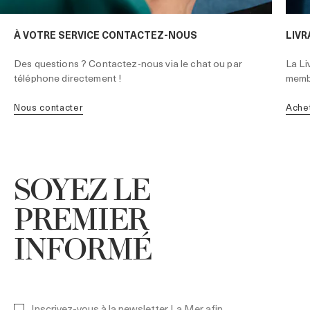
À VOTRE SERVICE CONTACTEZ-NOUS
LIVR
Des questions ? Contactez-nous via le chat ou par
La Li
téléphone directement !
membr
nous contacter
ache
SOYEZ LE
PREMIER
INFORMÉ
Inscrivez-vous à la newsletter La Mer afin