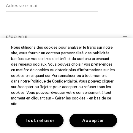
DÉCOUVRIR
Nous utilisons des cookies pour analyser le trafic sur notre
site, vous fournir un contenu personnalisé, des publicités
Notre Histoire
basées sur vos centres d'intérêt et du contenu provenant
Les Ingrédients
SERVICE CLIENT
des réseaux sociaux. Vous pouvez choisir vos préférences
en matière de cookies ou obtenir plus d'informations sur les
Blue Heart
cookies en cliquant sur Personnaliser ou à tout moment
Suivre ma commande
WhatsApp (+33)1 82 88 38 88
dans notre Politique de Confidentialité. Vous pouvez cliquer
sur Accepter ou Rejeter pour accepter ou refuser tous les
Nous Contacter
RÉSEAUX SOCIAUX
cookies. Vous pouvez révoquer votre consentement à tout
Contacte le Fournisseur
moment en cliquant sur « Gérer les cookies » en bas de ce
site.
Livraison et Retours
Instagram
Trouver un Point de Vente
Facebook
PRIVACY
Tout refuser
Accepter
Service Client
Pinterest
Recrutement
YouTube
Politique de Confidentialité