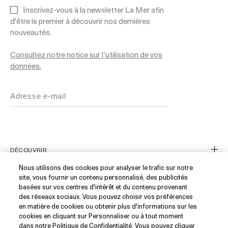
Inscrivez-vous à la newsletter La Mer afin
d'être le premier à découvrir nos dernières
nouveautés.
Consultez notre notice sur l’utilisation de vos
données.
DÉCOUVRIR
Nous utilisons des cookies pour analyser le trafic sur notre
site, vous fournir un contenu personnalisé, des publicités
Notre Histoire
basées sur vos centres d'intérêt et du contenu provenant
Les Ingrédients
SERVICE CLIENT
des réseaux sociaux. Vous pouvez choisir vos préférences
en matière de cookies ou obtenir plus d'informations sur les
Blue Heart
cookies en cliquant sur Personnaliser ou à tout moment
Suivre ma commande
WhatsApp (+33)1 82 88 38 88
dans notre Politique de Confidentialité. Vous pouvez cliquer