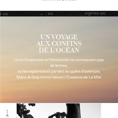
UN VOYAGE
AUX CONFINS
DE L'OCÉAN
Là où l'inspiration et l'innovation ne connaissent pas
de limites,
où les explorateurs partent en quête d'aventure,
Mario & Gray immortalisent l'Essence de La Mer.