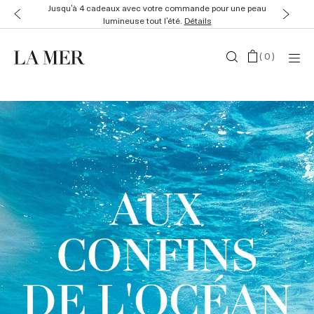
Cet été, recevez jusqu’à 4 cadeaux avec votre commande en
ligne.
Details
(
0
)