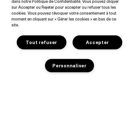
Consultez notre notice sur l’utilisation de vos
dans notre Politique de Confidentialité. Vous pouvez cliquer
sur Accepter ou Rejeter pour accepter ou refuser tous les
données.
cookies. Vous pouvez révoquer votre consentement à tout
moment en cliquant sur « Gérer les cookies » en bas de ce
site.
Tout refuser
Accepter
DÉCOUVRIR
Personnaliser
Notre Histoire
Les Ingrédients
SERVICE CLIENT
Blue Heart
Suivre ma commande
WhatsApp (+33)1 82 88 38 88
Nous Contacter
Consignes de tri
RÉSEAUX SOCIAUX
Contacte le Fournisseur
Livraison et Retours
Instagram