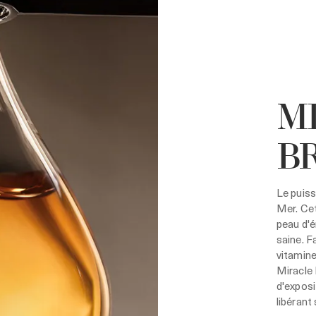
M
B
Le puiss
Mer. Cet
peau d'é
saine. F
vitamine
Miracle 
d'exposi
libérant