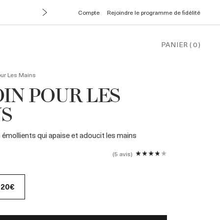
Compte
Rejoindre le programme de fidélité
PANIER
(
0
)
our Les Mains
OIN POUR LES
S
 émollients qui apaise et adoucit les mains
5 avis
120€