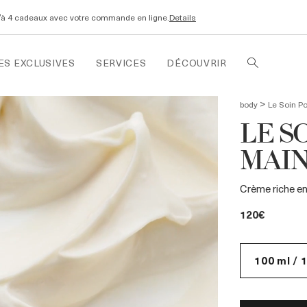
u’à 4 cadeaux avec votre commande en ligne.
Details
ES EXCLUSIVES
SERVICES
DÉCOUVRIR
>
body
Le Soin P
LE S
MAIN
Crème riche en
120€
100 ml / 