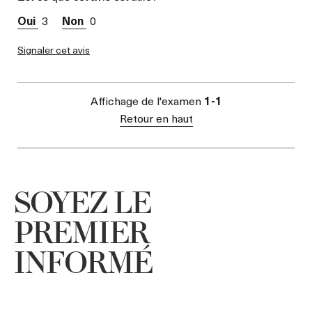
Réaction Cutanée
3
0
TYPE DE PEAU
Mixte
PRÉOCCUPATION
Signaler cet avis
Hydratation
Affichage de l'examen
1-1
Retour en haut
SOYEZ LE
PREMIER
INFORMÉ