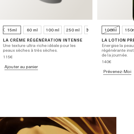
15ml
60 ml
100 ml
250 ml
500 ml
100ml
150
LA CRÈME RÉGÉNÉRATION INTENSE
LA LOTION PR
Une texture ultra-riche idéale pour les
Energise la peau
peaux sèches à très sèches.
régénérante ins
de la journée.
115€
140€
Ajouter au panier
Prévenez-Moi