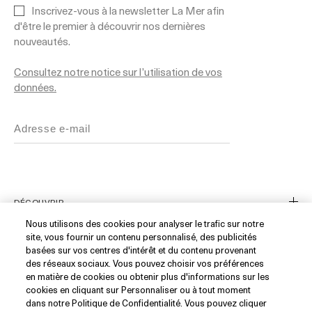
Inscrivez-vous à la newsletter La Mer afin
d'être le premier à découvrir nos dernières
nouveautés.
Consultez notre notice sur l’utilisation de vos
données.
DÉCOUVRIR
Nous utilisons des cookies pour analyser le trafic sur notre
site, vous fournir un contenu personnalisé, des publicités
Notre Histoire
basées sur vos centres d'intérêt et du contenu provenant
Les Ingrédients
des réseaux sociaux. Vous pouvez choisir vos préférences
SERVICE CLIENT
en matière de cookies ou obtenir plus d'informations sur les
Blue Heart
cookies en cliquant sur Personnaliser ou à tout moment
Suivre ma commande
WhatsApp (+33)1 82 88 38 88
dans notre Politique de Confidentialité. Vous pouvez cliquer