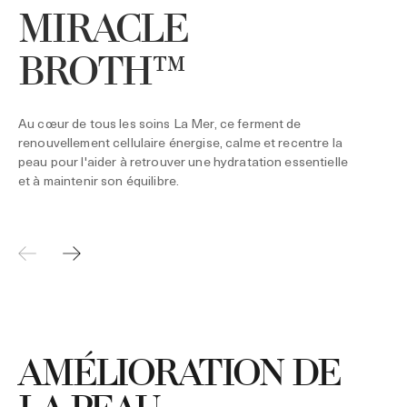
MIRACLE
BROTH™
L
p
e
L
Au cœur de tous les soins La Mer, ce ferment de
r
renouvellement cellulaire énergise, calme et recentre la
peau pour l'aider à retrouver une hydratation essentielle
et à maintenir son équilibre.
AMÉLIORATION DE