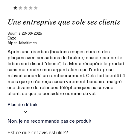
Une entreprise que vole ses clients
Soumis
23/06/2025
Enzo
Alpes-Maritimes
Après une réaction (boutons rouges durs et des
plaques avec sensations de brulure) causée par cette
lotion soit disant "douce", La Mer a récupéré le produit
sans me rendre mon argent alors que l'entreprise
m'avait accordé un remboursement. Cela fait bientôt 4
mois que je n'ai reçu aucun virement bancaire malgré
une dizaine de relances téléphoniques au service
client, ce que je considère comme du vol.
Plus de détails
Nos clients recommandent
Non, je ne recommande pas ce produit
Boutons Rouges
ce produit pour :
Kystiques
Est-ce que cet avis est utile?
Perte D'argent