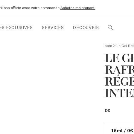
ntillons offerts avec votre commande.
Achetez maintenant.
ES EXCLUSIVES
SERVICES
DÉCOUVRIR
>
sets
Le Gel Raf
LE G
RAFR
RÉG
INTE
0€
15ml / 0€