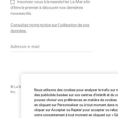
Inscrivez-vous à la newsletter La Mer afin
d'être le premier à découvrir nos dernières
nouveautés.
Consultez notre notice sur l’utilisation de vos
données.
Ne pas v
Politique de Confidentialité
mes inform
© La Mer Technology,
Nous utilisons des cookies pour analyser le trafic sur n
Termes et Conditions
Inc.
des publicités basées sur vos centres d'intérêt et du
pouvez choisir vos préférences en matière de cookies 
en cliquant sur Personnaliser ou à tout moment dans no
cliquer sur Accepter ou Rejeter pour accepter ou refu
votre consentement à tout moment en cliquant sur « Gér