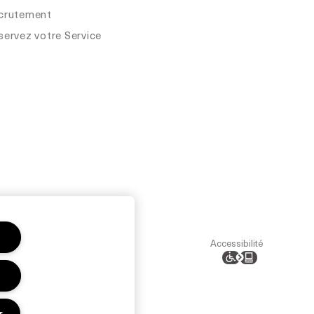
crutement
servez votre Service
les
Authenticité
Accessibilité
r
r