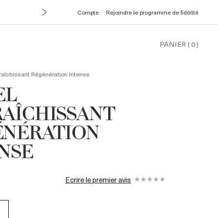
Compte
Rejoindre le programme de fidélité
PANIER
(
0
)
raîchissant Régénération Intense
EL
AÎCHISSANT
ÉNÉRATION
NSE
Ecrire le premier avis