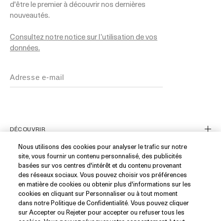
d'être le premier à découvrir nos dernières
nouveautés.
Consultez notre notice sur l’utilisation de vos
données.
DÉCOUVRIR
Nous utilisons des cookies pour analyser le trafic sur notre
Notre Histoire
site, vous fournir un contenu personnalisé, des publicités
basées sur vos centres d'intérêt et du contenu provenant
Les Ingrédients
SERVICE CLIENT
des réseaux sociaux. Vous pouvez choisir vos préférences
en matière de cookies ou obtenir plus d'informations sur les
Blue Heart
cookies en cliquant sur Personnaliser ou à tout moment
Suivre ma commande
WhatsApp (+33)1 82 88 38 88
dans notre Politique de Confidentialité. Vous pouvez cliquer
sur Accepter ou Rejeter pour accepter ou refuser tous les
Nous Contacter
Consignes de tri
RÉSEAUX SOCIAUX